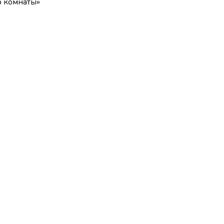
р комнаты
»