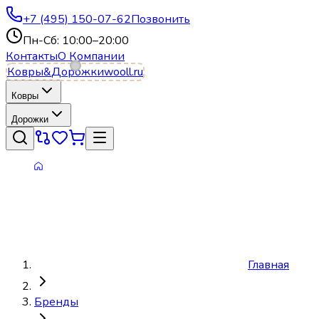
+7 (495) 150-07-62
Позвонить
Пн-Сб: 10:00–20:00
Контакты
О Компании
Ковры
&
Дорожки
wooll.ru
Ковры
Дорожки
Главная
Бренды