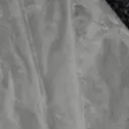
Balsan
Colorit R с защитной пленкой
Коллекция
Balsan
•
Франция
Colorit R с защитной пленкой
600
₽
/ м²
1
Моделей
3
Цветов
12