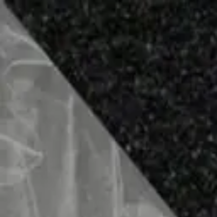
+7 (495) 150-07-62
Позвонить
Пн-Сб: 10:00–20:00
Контакты
О Компании
Ковры
&
Дорожки
wooll.ru
Ковры
Дорожки
Главная
Бренды