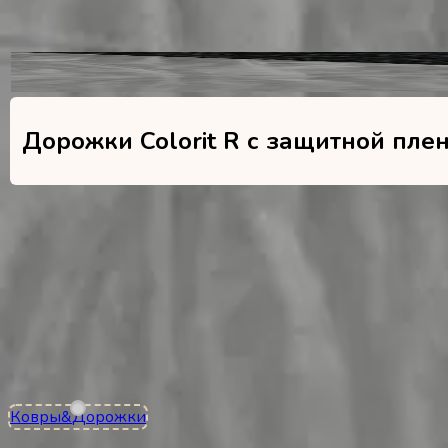
Размеров
Дорожки Colorit R с защитной пле
1
моделей
В наличии
Balsan Colorit R с защитной пленкой 99
3
цв.
12 размеров
Полипропилен
•
2.5 мм
600 — 600
₽/м²
Ковры
&
Дорожки
Контакты
+7 (495) 150-07-62