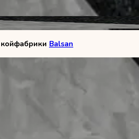
нкой
фабрики
Balsan