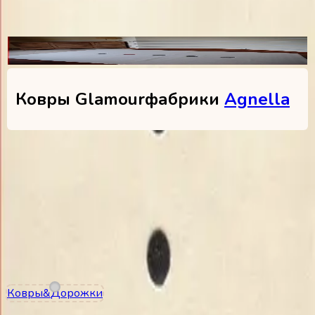
Размеров
Ковры Glamour
фабрики
Agnella
1
моделей
В наличии
Agnella Glamour Sparkle
1
цв.
1 размер
Шерсть
•
10 мм
133 428 — 133 428
₽
Ковры
&
Дорожки
Контакты
+7 (495) 150-07-62