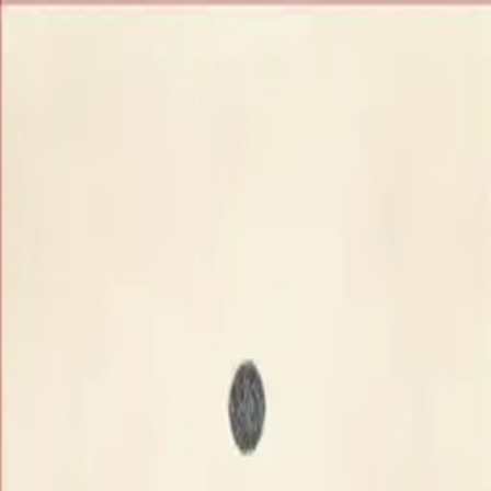
+7 (495) 150-07-62
Позвонить
Пн-Сб: 10:00–20:00
Контакты
О Компании
Ковры
&
Дорожки
wooll.ru
Ковры
Дорожки
Главная
Бренды