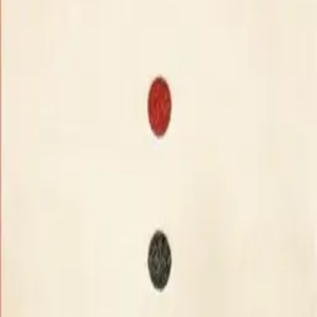
Agnella
Glamour
Коллекция
Agnella
•
Польша
Glamour
22 238
₽
/ м²
1
Моделей
1
Цветов
1